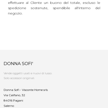
effettuare al Cliente un buono del totale, escluso le
spedizione sostenute, spendibile all'interno del
negozio.
DONNA SOFI'
Vende oggetti usati e nuovi di lusso.
Solo accessori originali.
Donna Sofì - Visconte Home srls
Via Califano, 32
84016 Pagani
Salerno