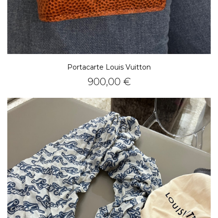
Portacarte Louis Vuitton
Prezzo
900,00 €