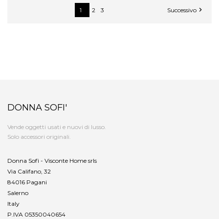

1
2
3
Successivo
DONNA SOFI'
Vende oggetti usati e nuovi di lusso.
Solo accessori originali.
Donna Sofì - Visconte Home srls
Via Califano, 32
84016 Pagani
Salerno
Italy
P.IVA 05350040654