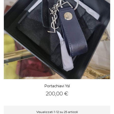
Portachiavi Ysl
Prezzo
200,00 €
Visualizzati 1-12 su 25 articoli