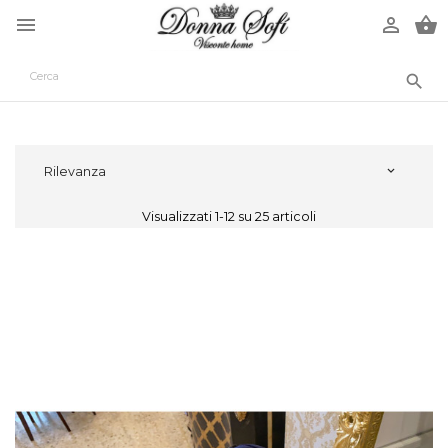




Rilevanza

Visualizzati 1-12 su 25 articoli