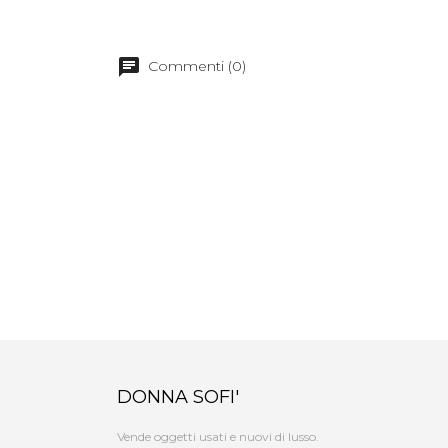
Commenti (0)
DONNA SOFI'
Vende oggetti usati e nuovi di lusso.