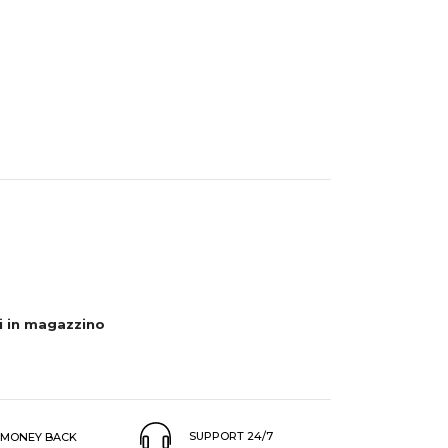
li in magazzino
SUPPORT 24/7
MONEY BACK