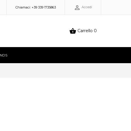

Accedi
Chiamaci:
+39 339 1735863

Carrello
0
NDS