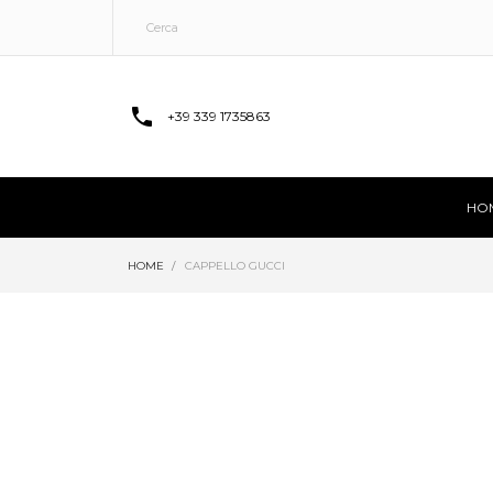

+39 339 1735863
HO
HOME
CAPPELLO GUCCI