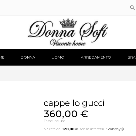

ME
DONNA
UOMO
ARREDAMENTO
BRA
cappello gucci
360,00 €
Tasse incluse
120,00 €