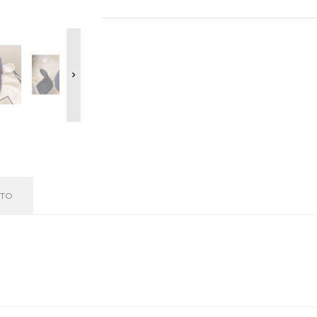

TTO