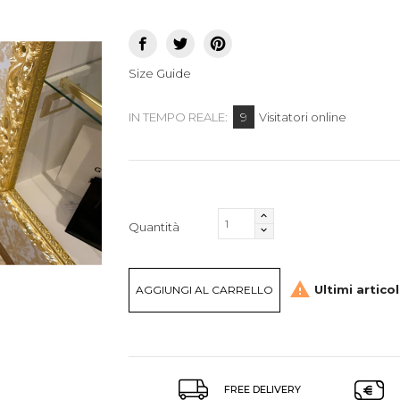
Size Guide
9
IN TEMPO REALE:
Visitatori online
Quantità

Ultimi artico
AGGIUNGI AL CARRELLO
FREE DELIVERY