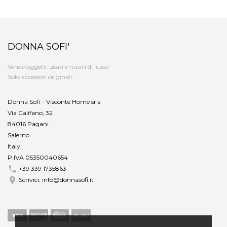
DONNA SOFI'
Vende oggetti usati e nuovi di lusso.
Solo accessori originali.
Donna Sofì - Visconte Home srls
Via Califano, 32
84016 Pagani
Salerno
Italy
P.IVA 05350040654

+39 339 1735863

Scrivici:
info@donnasofi.it