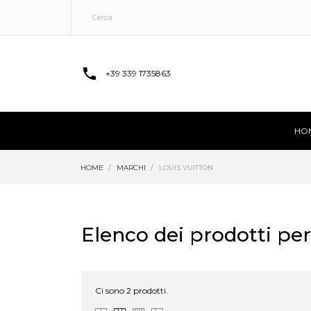

+39 339 1735863
HO
HOME
MARCHI
LOUIS VUITTON
Elenco dei prodotti per
Ci sono 2 prodotti.