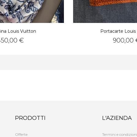
na Louis Vuitton
Portacarte Louis
rezzo
Prezzo
450,00 €
900,00 
PRODOTTI
L'AZIENDA
Offerte
Termini e condizioni