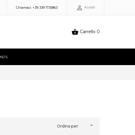

Accedi
Chiamaci:
+39 339 1735863

Carrello
0
NDS

Ordina per: