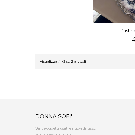
Pashmi
P
Visualizzati 1-2 su 2 articoli
DONNA SOFI'
Vende oggetti usati e nuovi di lusso.
Solo accessori originali.