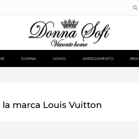

ME
DONNA
UOMO
ARREDAMENTO
BRA
 la marca Louis Vuitton